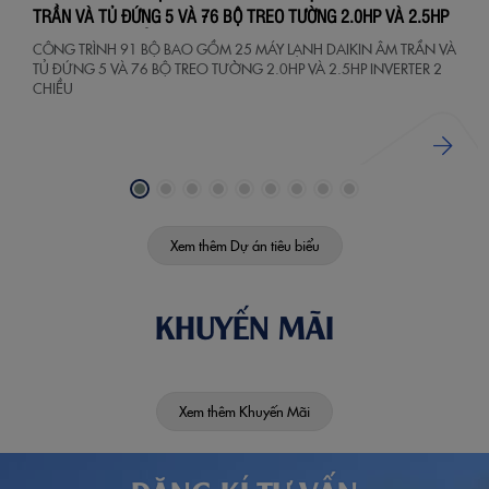
TRẦN VÀ TỦ ĐỨNG 5 VÀ 76 BỘ TREO TƯỜNG 2.0HP VÀ 2.5HP
INVERTER 2 CHIỀU
CÔNG TRÌNH 91 BỘ BAO GỒM 25 MÁY LẠNH DAIKIN ÂM TRẦN VÀ
TỦ ĐỨNG 5 VÀ 76 BỘ TREO TƯỜNG 2.0HP VÀ 2.5HP INVERTER 2
CHIỀU
Xem thêm Dự án tiêu biểu
KHUYẾN MÃI
Xem thêm Khuyến Mãi