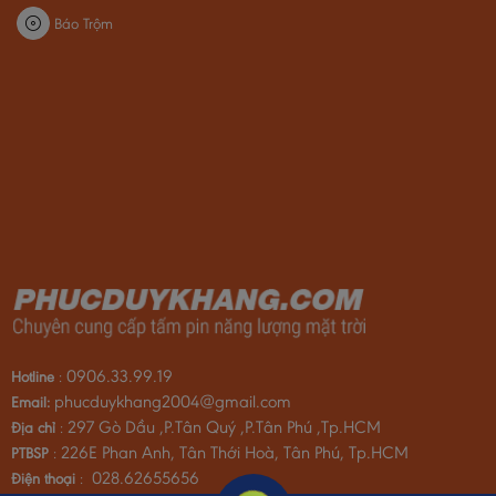
Báo Trộm
0906.33.99.19
Hotline
:
phucduykhang2004@gmail.com
Email:
297 Gò Dầu ,P.Tân Quý ,P.Tân Phú ,Tp.HCM
Địa chỉ
:
226E Phan Anh, Tân Thới Hoà, Tân Phú, Tp.HCM
PTBSP
:
028.62655656
Điện thoại
: