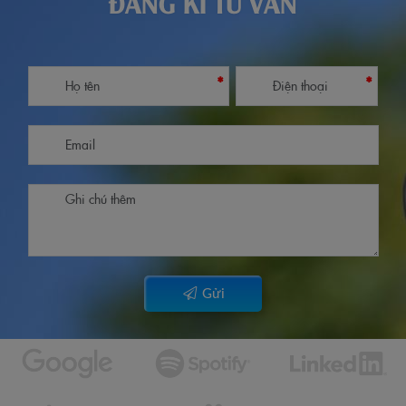
ĐĂNG KÍ TƯ VẤN
*
*
Gửi