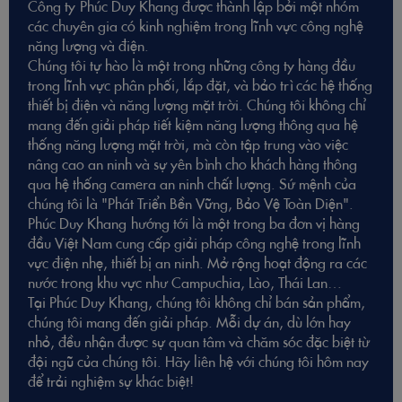
Công ty Phúc Duy Khang được thành lập bởi một nhóm
các chuyên gia có kinh nghiệm trong lĩnh vực công nghệ
năng lượng và điện.
Chúng tôi tự hào là một trong những công ty hàng đầu
trong lĩnh vực phân phối, lắp đặt, và bảo trì các hệ thống
thiết bị điện và năng lượng mặt trời. Chúng tôi không chỉ
mang đến giải pháp tiết kiệm năng lượng thông qua hệ
thống năng lượng mặt trời, mà còn tập trung vào việc
nâng cao an ninh và sự yên bình cho khách hàng thông
qua hệ thống camera an ninh chất lượng. Sứ mệnh của
chúng tôi là "Phát Triển Bền Vững, Bảo Vệ Toàn Diện".
Phúc Duy Khang hướng tới là một trong ba đơn vị hàng
đầu Việt Nam cung cấp giải pháp công nghệ trong lĩnh
vực điện nhẹ, thiết bị an ninh. Mở rộng hoạt động ra các
nước trong khu vực như Campuchia, Lào, Thái Lan…
Tại Phúc Duy Khang, chúng tôi không chỉ bán sản phẩm,
chúng tôi mang đến giải pháp. Mỗi dự án, dù lớn hay
nhỏ, đều nhận được sự quan tâm và chăm sóc đặc biệt từ
đội ngũ của chúng tôi. Hãy liên hệ với chúng tôi hôm nay
để trải nghiệm sự khác biệt!