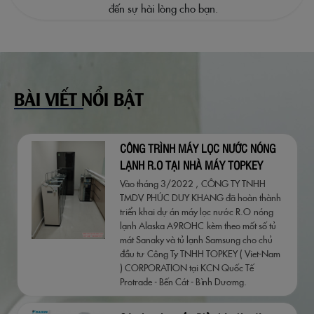
đến sự hài lòng cho bạn.
BÀI VIẾT NỔI BẬT
CÔNG TRÌNH MÁY LỌC NƯỚC NÓNG
LẠNH R.O TẠI NHÀ MÁY TOPKEY
BẾN CÁT-BÌNH DƯƠNG
Vào tháng 3/2022 , CÔNG TY TNHH
TMDV PHÚC DUY KHANG đã hoàn thành
triển khai dự án máy lọc nước R.O nóng
lạnh Alaska A9ROHC kèm theo mốt số tủ
mát Sanaky và tủ lạnh Samsung cho chủ
đầu tư Công Ty TNHH TOPKEY ( Viet-Nam
) CORPORATION tại KCN Quốc Tế
Protrade - Bến Cát - Bình Dươmg.