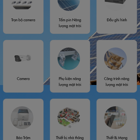
Trọn bộ camera
Tấm pin Năng
Đầu ghi hình
lượng mặt trời
Camera
Phụ kiện năng
Công trình năng
lượng mặt trời
lượng mặt trời
Báo Trộm
Thiết bị nhà thông
Thiết Bị Mạng