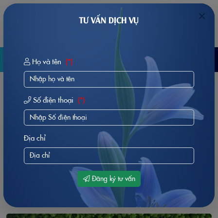
TƯ VẤN DỊCH VỤ
0
MENU
Báo Giá
Họ và tên
(*)
Số điện thoại
(*)
Địa chỉ
Đăng ký tư vấn
GIỚI THIỆU