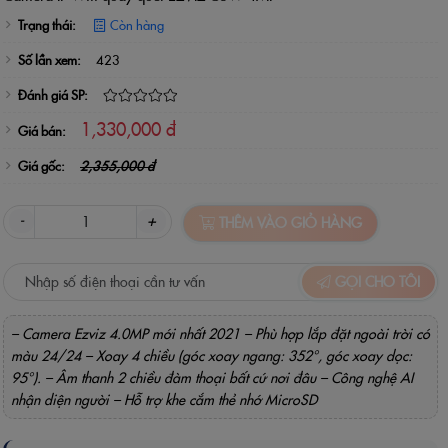
Trạng thái:
Còn hàng
Số lần xem:
423
Đánh giá SP:
1,330,000 đ
Giá bán:
Giá gốc:
2,355,000 đ
-
+
THÊM VÀO GIỎ HÀNG
GỌI CHO TÔI
– Camera Ezviz 4.0MP mới nhất 2021 – Phù hợp lắp đặt ngoài trời có
màu 24/24 – Xoay 4 chiều (góc xoay ngang: 352°, góc xoay dọc:
95°). – Âm thanh 2 chiều đàm thoại bất cứ nơi đâu – Công nghệ AI
nhận diện người – Hỗ trợ khe cắm thẻ nhớ MicroSD