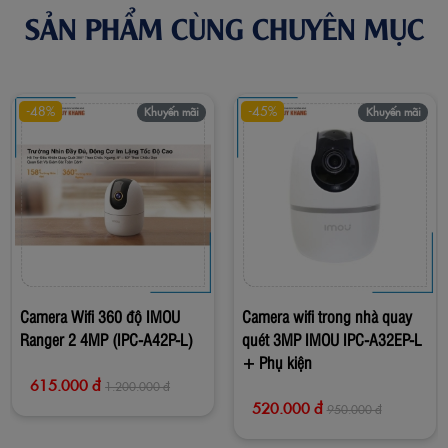
SẢN PHẨM CÙNG CHUYÊN MỤC
-48%
-45%
Khuyến mãi
Khuyến mãi
Camera Wifi 360 độ IMOU
Camera wifi trong nhà quay
Ranger 2 4MP (IPC-A42P-L)
quét 3MP IMOU IPC-A32EP-L
+ Phụ kiện
615.000 đ
1.200.000 đ
520.000 đ
950.000 đ