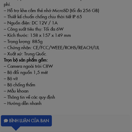
phí.
– Hỗ trợ khe cắm thẻ nhớ MicroSD (tối đa 256 GB)
– Thiết kế
chuẩn chống chịu thời tiết IP
65
– Nguồn điện: DC 12V / 1A
– Công suất tiêu thụ: Tối đa 6W
– Kích thước: 158 x 157 x 149 mm
– Trọng lượng: 885g
– Chứng nhận: CE/FCC/WEEE/ROHS/REACH/UL
– Xuất xứ: Trung Quốc.
Trọn bộ sản phẩm gồm:
–
Camera ngoài trời
C8W
– Bộ đổi nguồn 1,5 mét
– Bộ vít
– Bộ chống thấm
– Mẫu khoan
– Thông tin về các quy định
– Hướng dẫn nhanh
BÌNH LUẬN CỦA BẠN