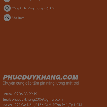
Công trình năng lượng mặt trời
Báo Trộm
0906.33.99.19
Hotline
:
phucduykhang2004@gmail.com
Email:
297 Gò Dầu ,P.Tân Quý ,P.Tân Phú ,Tp.HCM
Địa chỉ
: