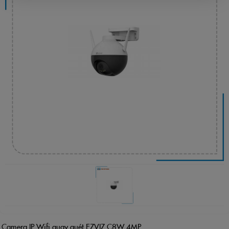
Camera IP Wifi quay quét EZVIZ C8W 4MP