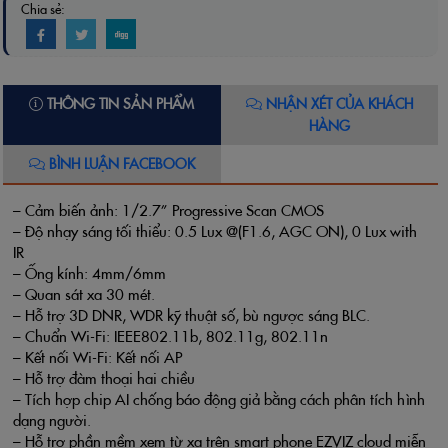
Chia sẻ:
THÔNG TIN SẢN PHẨM
NHẬN XÉT CỦA KHÁCH
HÀNG
BÌNH LUẬN FACEBOOK
– Cảm biến ảnh: 1/2.7” Progressive Scan CMOS
– Độ nhạy sáng tối thiểu: 0.5 Lux @(F1.6, AGC ON), 0 Lux with
IR
– Ống kính: 4mm/6mm
– Quan sát xa 30 mét.
– Hỗ trợ 3D DNR, WDR kỹ thuật số, bù ngược sáng BLC.
– Chuẩn Wi-Fi: IEEE802.11b, 802.11g, 802.11n
– Kết nối Wi-Fi: Kết nối AP
– Hỗ trợ đàm thoại hai chiều
– Tích hợp chip AI chống báo động giả bằng cách phân tích hình
dạng người.
– Hỗ trợ phần mềm xem từ xa trên smart phone EZVIZ cloud miễn