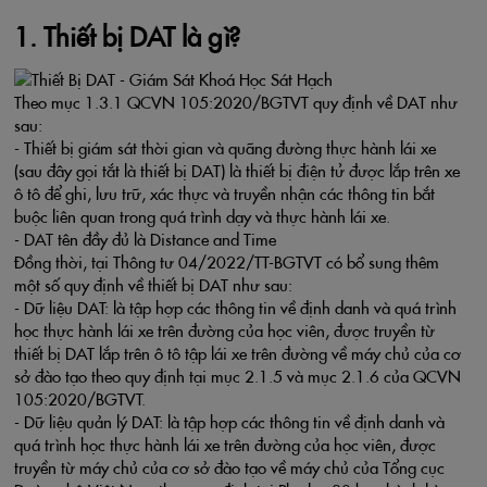
1. Thiết bị DAT là gì?
Theo mục 1.3.1 QCVN 105:2020/BGTVT quy định về DAT như
sau:
- Thiết bị giám sát thời gian và quãng đường thực hành lái xe
(sau đây gọi tắt là thiết bị DAT) là thiết bị điện tử được lắp trên xe
ô tô để ghi, lưu trữ, xác thực và truyền nhận các thông tin bắt
buộc liên quan trong quá trình dạy và thực hành lái xe.
- DAT tên đầy đủ là Distance and Time
Đồng thời, tại Thông tư 04/2022/TT-BGTVT có bổ sung thêm
một số quy định về thiết bị DAT như sau:
- Dữ liệu DAT: là tập hợp các thông tin về định danh và quá trình
học thực hành lái xe trên đường của học viên, được truyền từ
thiết bị DAT lắp trên ô tô tập lái xe trên đường về máy chủ của cơ
sở đào tạo theo quy định tại mục 2.1.5 và mục 2.1.6 của QCVN
105:2020/BGTVT.
- Dữ liệu quản lý DAT: là tập hợp các thông tin về định danh và
quá trình học thực hành lái xe trên đường của học viên, được
truyền từ máy chủ của cơ sở đào tạo về máy chủ của Tổng cục