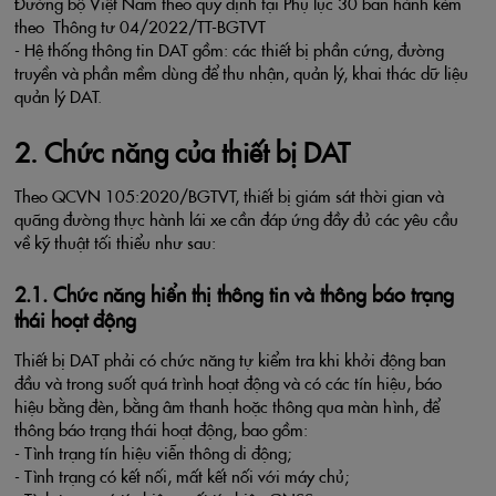
Đường bộ Việt Nam theo quy định tại Phụ lục 30 ban hành kèm
theo Thông tư 04/2022/TT-BGTVT
- Hệ thống thông tin DAT gồm: các thiết bị phần cứng, đường
truyền và phần mềm dùng để thu nhận, quản lý, khai thác dữ liệu
quản lý DAT.
2. Chức năng của thiết bị DAT
Theo QCVN 105:2020/BGTVT, thiết bị giám sát thời gian và
quãng đường thực hành lái xe cần đáp ứng đầy đủ các yêu cầu
về kỹ thuật tối thiểu như sau:
2.1. Chức năng hiển thị thông tin và thông báo trạng
thái hoạt động
Thiết bị DAT phải có chức năng tự kiểm tra khi khởi động ban
đầu và trong suốt quá trình hoạt động và có các tín hiệu, báo
hiệu bằng đèn, bằng âm thanh hoặc thông qua màn hình, để
thông báo trạng thái hoạt động, bao gồm:
- Tình trạng tín hiệu viễn thông di động;
- Tình trạng có kết nối, mất kết nối với máy chủ;