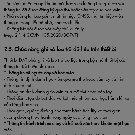
- So sánh nhận dạng khuôn mặt học viên không trùng khớp với
thông tin đã được đăng ký qua thẻ hoặc vân tay của học viên;
- Phần cứng lỗi bao gồm: mất tín hiệu GNSS, mất tín hiệu viễn
thông di động, lỗi bộ nhớ, camera bị lỗi;
- Không kết nối được với máy chủ quản lý.
(Mục 2.1.4 QCVN 105:2020/BGTVT)
2.5. Chức năng ghi và lưu trữ dữ liệu trên thiết bị
Thiết bị DAT phải ghi và lưu trữ dữ liệu trong bộ nhớ thiết bị các
thông tin tối thiểu như sau:
* Thông tin về người dạy và học viên
- Thông tin định danh học viên qua mã thẻ hoặc vân tay và hình
ảnh khuôn mặt.
- Thông tin định danh giáo viên qua mã thẻ hoặc vân tay.
- Thời điểm, tọa độ bắt đầu và kết thúc phiên học thực hành lái xe
của từng học viên.
- Thời gian, quãng đường học thực hành tích lũy và thời gian,
quãng đường thực hành trong ngày của từng học viên.
* Thông tin hành trình xe chạy và kết quả xác thực khuôn mặt học
viên