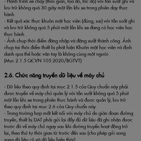
- Hành trình xe chạy (thời gian, tọa độ, tốc độ) với tần suất ghi và
lưu trữ không quá 30 giây một lần khi xe trong phiên dạy thực
hành.
- Kết quả xác thực khuôn mặt học viên (đúng, sai) với tần suất ghi
và lưu trữ không quá 5 phút một lần khi xe đang có học viên học
thực hành.
- Ảnh chụp thời điểm đăng nhập và đăng xuất thành công. Ảnh
chụp tại thời điểm thiết bị phát hiện Khuôn mặt học viên và định
danh qua thẻ hoặc vân tay là không cùng một người.
(Mục 2.1.5 QCVN 105:2020/BGTVT)
2.6. Chức năng truyền dữ liệu về máy chủ
- Dữ liệu theo quy định tại mục 2.1.5 của Quy chuẩn này phải
được truyền về máy chủ quản lý với tần suất không quá 5 phút
một lần khi xe trong phiên thực hành và được quản lý, lưu trữ
theo quy định tại mục 2.6 của Quy chuẩn này.
- Trong trường hợp mất kết nối với máy chủ do gián đoạn đường
truyền, thiết bị DAT phải gửi lại đầy đủ dữ liệu đã ghi nhận được
trước đó về máy chủ ngay sau khi đường truyền hoạt động trở
lại, theo thứ tự thời gian từ trước đến sau (cho phép gửi song
song dữ liệu cũ và dữ liệu hiện thời).