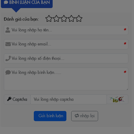
BÌNH LUẬN CỦA BẠN
Đánh giá của bạn:
*
*
*
Captcha
Gửi bình luận
nhập lại