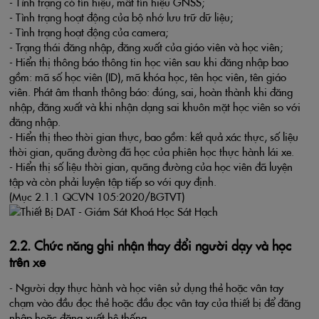
- Tình trạng có tín hiệu, mất tín hiệu GNSS;
- Tình trạng hoạt động của bộ nhớ lưu trữ dữ liệu;
- Tình trạng hoạt động của camera;
- Trạng thái đăng nhập, đăng xuất của giáo viên và học viên;
- Hiển thị thông báo thông tin học viên sau khi đăng nhập bao
gồm: mã số học viên (ID), mã khóa học, tên học viên, tên giáo
viên. Phát âm thanh thông báo: đúng, sai, hoàn thành khi đăng
nhập, đăng xuất và khi nhận dạng sai khuôn mặt học viên so với
đăng nhập.
- Hiển thị theo thời gian thực, bao gồm: kết quả xác thực, số liệu
thời gian, quãng đường đã học của phiên học thực hành lái xe.
- Hiển thị số liệu thời gian, quãng đường của học viên đã luyện
tập và còn phải luyện tập tiếp so với quy định.
(Mục 2.1.1 QCVN 105:2020/BGTVT)
2.2. Chức năng ghi nhận thay đổi người dạy và học
trên xe
- Người dạy thực hành và học viên sử dụng thẻ hoặc vân tay
chạm vào đầu đọc thẻ hoặc đầu đọc vân tay của thiết bị để đăng
nhập hoặc đăng xuất hệ thống.