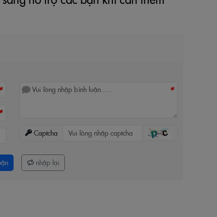
*
*
*
Captcha
uận
nhập lại