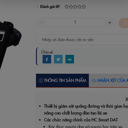
Đánh giá SP:
-
+
Chia sẻ:
THÔNG TIN SẢN PHẨM
NHẬN XÉT CỦA 
X
Thiết bị giám sát quãng đường và thời gian họ
nâng cao chất lượng đào tạo lái xe
Các chức năng chính của HC Smart DAT
Xác thực người dạy và người học trên xe