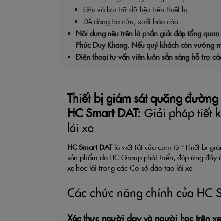
Ghi và lưu trữ dữ liệu trên thiết bị
Dễ dàng tra cứu, xuất báo cáo
Nội dung nêu trên là phần giải đáp tổng quan
Phúc Duy Khang. Nếu quý khách còn vướng mắ
Điện thoại tư vấn viên luôn sẵn sàng hỗ trợ cá
Thiết bị giám sát quãng đường 
HC Smart DAT:
Giải pháp tiết 
lái xe
HC Smart DAT
là viết tắt của cụm từ “Thiết bị g
sản phẩm do HC Group phát triển, đáp ứng đầy
xe học lái trong các Cơ sở đào tạo lái xe
Các chức năng chính của HC 
Xác thực người dạy và người học trên xe