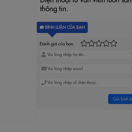
thông tin.
BÌNH LUẬN CỦA BẠN
Đánh giá của bạn:
Gửi bình l