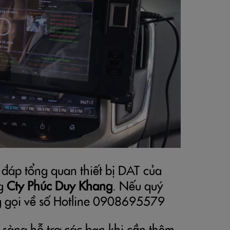
 đáp tổng quan thiết bị DAT của
ng
Cty Phúc Duy Khang
. Nếu quý
g gọi về số Hotline 0908695579
n sàng hỗ trợ các bạn khi cần thêm