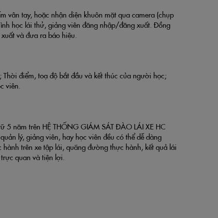
hấm vân tay, hoặc nhận diện khuôn mặt qua camera (chụp
rình học lái thử, giảng viên đăng nhập/đăng xuất. Đồng
 xuất và đưa ra báo hiệu.
i; Thời điểm, toạ độ bắt đầu và kết thúc của người học;
c viên.
 lưu trữ 5 năm trên HỆ THỐNG GIÁM SÁT ĐÀO LÁI XE HC
uản lý, giảng viên, hay học viên đều có thể dễ dàng
 hành trên xe tập lái, quãng đường thực hành, kết quả lái
rực quan và tiện lợi.