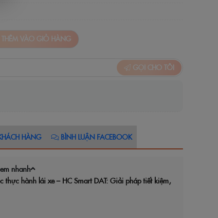
THÊM VÀO GIỎ HÀNG
GỌI CHO TÔI
KHÁCH HÀNG
BÌNH LUẬN FACEBOOK
em nhanh
c thực hành lái xe – HC Smart DAT: Giải pháp tiết kiệm,