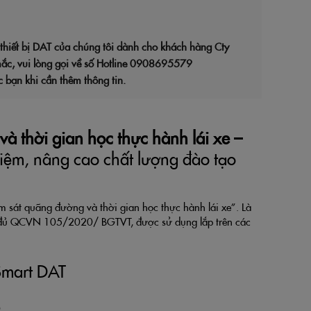
 thiết bị DAT của chúng tôi dành cho khách hàng Cty
c, vui lòng gọi về số Hotline 0908695579
c bạn khi cần thêm thông tin.
và thời gian học thực hành lái xe –
kiệm, nâng cao chất lượng đào tạo
iám sát quãng đường và thời gian học thực hành lái xe”. Là
 đủ QCVN 105/2020/ BGTVT, được sử dụng lắp trên các
Smart DAT